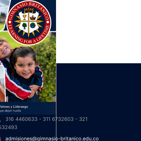
ONTACTO
Chía, Cundinamarca
316 4460633 - 311 6732603 - 321
532493
admisiones@gimnasio-britanico.edu.co