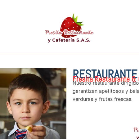
RESTAURANTE
Fresita Restaurante & 
Nuestro restaurante dirigido
garantizan apetitosos y ba
verduras y frutas frescas.