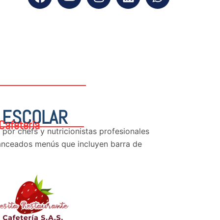
 ESCOLAR
Cafetería
 por chefs y nutricionistas profesionales
lanceados menús que incluyen barra de