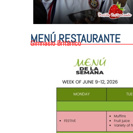
MENÚ RESTAURANTE
Gimnasio Británico