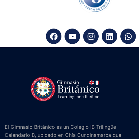
El Gimnasio Británico es un Colegio IB Trilingüe
Calendario B, ubicado en Chía Cundinamarca que