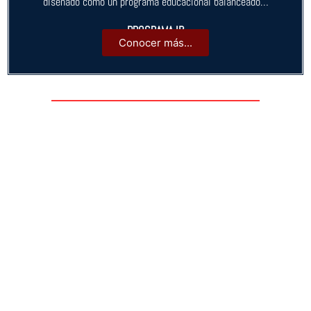
diseñado como un programa educacional balanceado…
PROGRAMA IB
Conocer más...