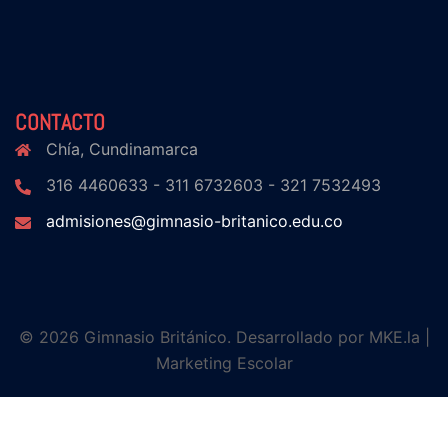
CONTACTO
Chía, Cundinamarca
316 4460633 - 311 6732603 - 321 7532493
admisiones@gimnasio-britanico.edu.co
© 2026 Gimnasio Británico.
Desarrollado por
MKE.la
|
Marketing Escolar