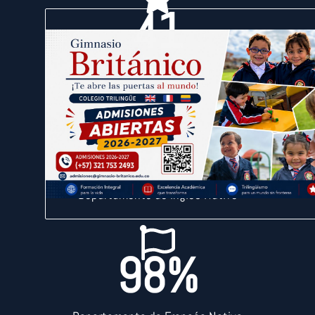
41
Años Educando
97
%
Departamento de Inglés Nativo
98
%