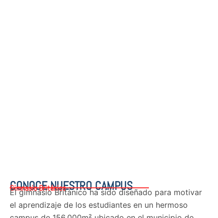
CONOCE NUESTRO CAMPUS
Gimnasio Británico
El gimnasio Británico ha sido diseñado para motivar
el aprendizaje de los estudiantes en un hermoso
campus de 156.000m² ubicado en el municipio de