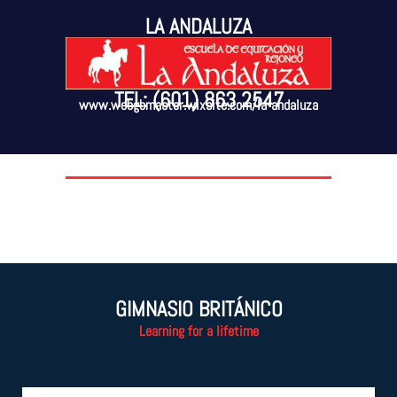
LA ANDALUZA
TEL: (601) 863 2547
www.webgbmaster.wixsite.com/la-andaluza
GIMNASIO BRITÁNICO
Learning for a lifetime